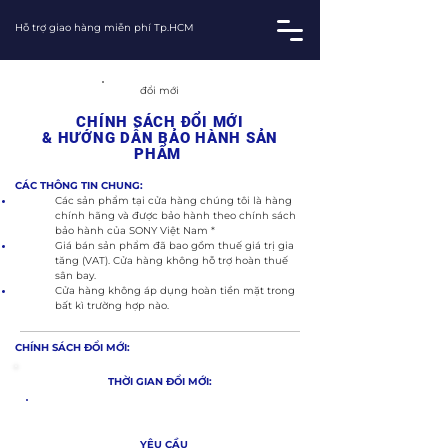
Hỗ trợ giao hàng miễn phí Tp.HCM
đổi mới
CHÍNH SÁCH ĐỔI MỚI
& HƯỚNG DẪN BẢO HÀNH SẢN
PHẨM
CÁC THÔNG TIN CHUNG:
Các sản phẩm tại cửa hàng chúng tôi là hàng
chính hãng và được bảo hành theo chính sách
bảo hành của SONY Việt Nam *
Giá bán sản phẩm đã bao gồm thuế giá trị gia
tăng (VAT). Cửa hàng không hỗ trợ hoàn thuế
sân bay.
Cửa hàng không áp dụng hoàn tiền mặt trong
bất kì trường hợp nào.
CHÍNH SÁCH ĐỔI MỚI:
THỜI GIAN ĐỔI MỚI:
Trong vòng
7 ngày
đầu kể từ khi mua hàng
YÊU CẦU