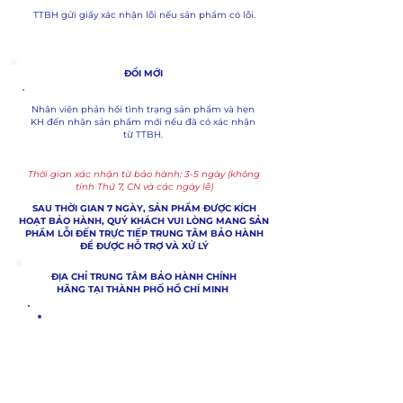
TTBH gửi giấy xác nhận lỗi nếu sản phẩm có lỗi.
ĐỔI MỚI
Nhân viên phản hồi tình trạng sản phẩm và hẹn
KH đến nhận sản phẩm mới nếu đã có xác nhận
từ TTBH.
Thời gian xác nhận từ bảo hành: 3-5 ngày (không
tính Thứ 7, CN và các ngày lễ)
SAU THỜI GIAN 7 NGÀY, SẢN PHẨM ĐƯỢC KÍCH
HOẠT BẢO HÀNH, QUÝ KHÁCH VUI LÒNG MANG SẢN
PHẨM LỖI ĐẾN TRỰC TIẾP TRUNG TÂM BẢO HÀNH
ĐỂ ĐƯỢC HỖ TRỢ VÀ XỬ LÝ
​ĐỊA CHỈ TRUNG TÂM BẢO HÀNH CHÍNH
HÃNG TẠI THÀNH PHỐ HỒ CHÍ MINH
151 ĐINH TIÊN HOÀNG,
DAKAO, Q.1
TEL : 028.6651.2445