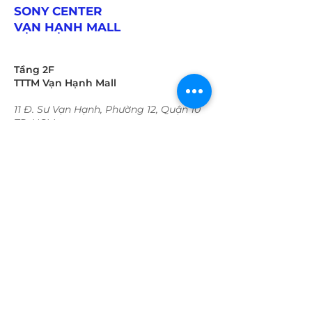
SONY CENTER
VẠN HẠNH MALL
Tầng 2F
TTTM Vạn Hạnh Mall
11 Đ. Sư Vạn Hạnh, Phường 12, Quận 10
TP. HCM
Thời gian hoạt động:
Trong tuần:
09:30 - 22:00​​​
​Cuối tuần
09:30 - 22:00​​​