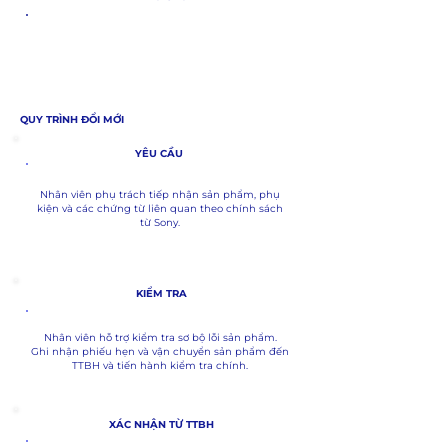
Sản phẩm đổi mới cần được
hoàn trả đầy đủ
phụ kiện
(cáp sạc, ear-tip, sách hướng dẫn,...),
không rách hộp, sản phầm không trầy xước,
móp méo, biến dạng.
QUY TRÌNH ĐỔI MỚI
YÊU CẦU
Nhân viên phụ trách tiếp nhận sản phẩm, phụ
kiện và các chứng từ liên quan theo chính sách
từ Sony.
KIỂM TRA
Nhân viên hỗ trợ kiểm tra sơ bộ lỗi sản phẩm.
Ghi nhận phiếu hẹn và vận chuyển sản phẩm đến
TTBH và tiến hành kiểm tra chính.
XÁC NHẬN TỪ TTBH