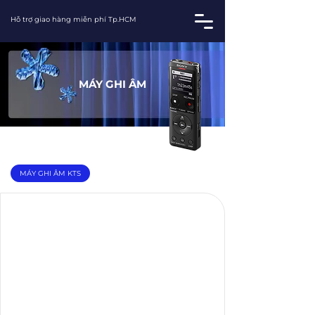
Hỗ trợ giao hàng miễn phí Tp.HCM
​MÁY GHI ÂM
MÁY GHI ÂM KTS