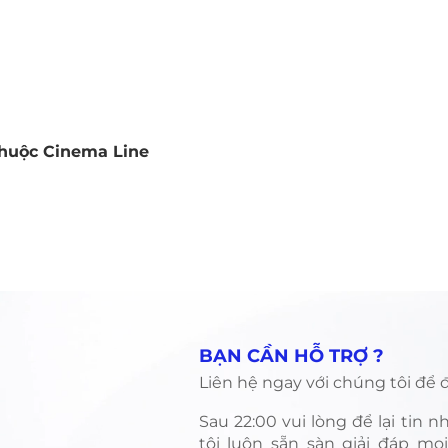
thuộc Cinema Line
Quick View
​BẠN CẦN HỖ TRỢ ?
Liên hệ ngay với chúng tôi để đ
​Sau 22:00 vui lòng để lại tin 
tôi luôn sẵn sàn giải đáp mọ