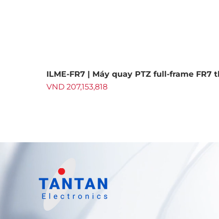
ILME-FR7 | Máy quay PTZ full-frame FR7 
Price
VND 207,153,818