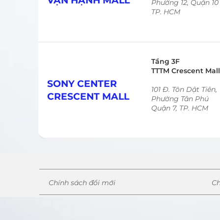
VẠN HẠNH MALL
Phường 12, Quận 10
TP. HCM
Tầng 3F
TTTM Crescent Mall
SONY CENTER
101 Đ. Tôn Dật Tiên,
CRESCENT MALL
Phường Tân Phú
Quận 7, TP. HCM
Chính sách đổi mới
Ch