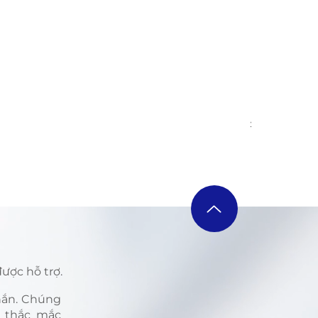
ILME-FX6V 
Regular Pri
VND 139,40
ược hỗ trợ.
nhắn. Chúng
i thắc mắc