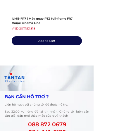
ILME-FR7 | Máy quay PTZ full-frame FR7
ILME-FX6V | Máy quay thuộc dò
thuộc Cinema Line
Regular Price
VND 139,408,363
Price
VND 207,153,818
Add to Cart
​BẠN CẦN HỖ TRỢ ?
Liên hệ ngay với chúng tôi để được hỗ trợ.
​Sau 22:00 vui lòng để lại tin nhắn. Chúng tôi luôn sẵn
sàn giải đáp mọi thắc mắc của quý khách
088 872 0679