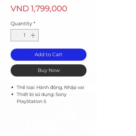
Price
VND 1,799,000
Quantity
*
Add to Cart
Buy Now
Thể loại: Hành động, Nhập vai
Thiết bị sử dụng: Sony
PlayStation 5
Đóng gói: Đĩa Blu-ray
Nhà phát triển: Team Ninja
Hình thức chơi: 1 người chơi.
Xuất xứ: Nhật Bản