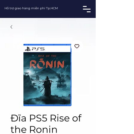
Hỗ trợ giao hàng miễn phí Tp.HCM
Đĩa PS5 Rise of
the Ronin