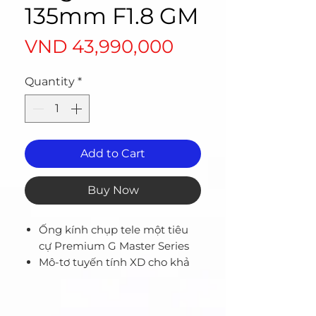
135mm F1.8 GM
Price
VND 43,990,000
Quantity
*
Add to Cart
Buy Now
Ống kính chụp tele một tiêu
cự Premium G Master Series
Mô-tơ tuyến tính XD cho khả
năng phản hồi xuất sắc và độ
rung thấp để bạn có thể Lấy
nét tự động nhanh, chính xác