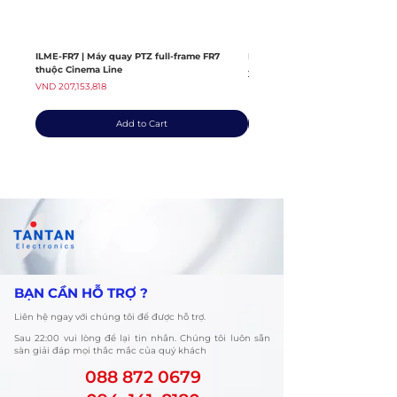
ILME-FR7 | Máy quay PTZ full-frame FR7
ILME-FX6V | Máy quay thuộc dò
thuộc Cinema Line
Regular Price
VND 139,408,363
Price
VND 207,153,818
Add to Cart
​BẠN CẦN HỖ TRỢ ?
Liên hệ ngay với chúng tôi để được hỗ trợ.
​Sau 22:00 vui lòng để lại tin nhắn. Chúng tôi luôn sẵn
sàn giải đáp mọi thắc mắc của quý khách
088 872 0679