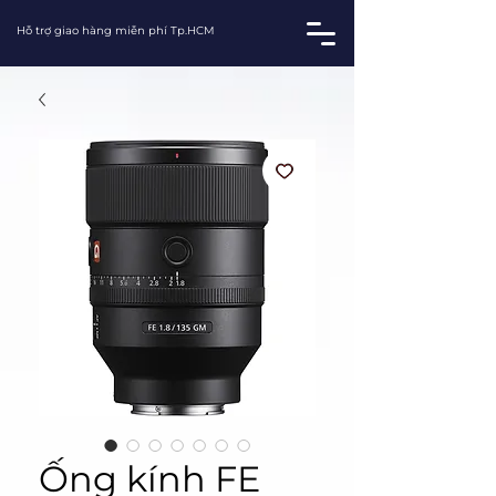
Hỗ trợ giao hàng miễn phí Tp.HCM
Ống kính FE