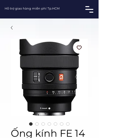
Hỗ trợ giao hàng miễn phí Tp.HCM
Ống kính FE 14