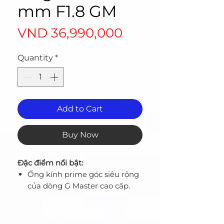
mm F1.8 GM
Price
VND 36,990,000
Quantity
*
Add to Cart
Buy Now
Đặc điểm nổi bật:
Ống kính prime góc siêu rộng
của dòng G Master cao cấp.
Thấu kính XA và kính Super
ED cùng hai kính ED (tán sắc
cực thấp) cho độ phân giải cao