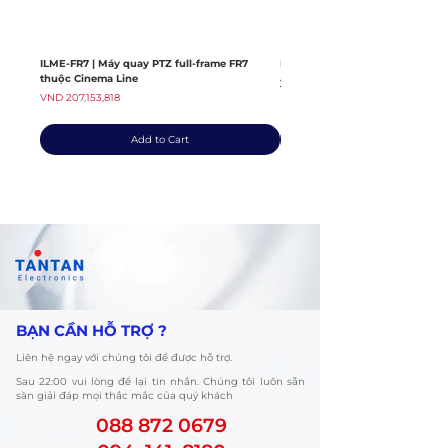
ILME-FR7 | Máy quay PTZ full-frame FR7
ILME-FX6V | Máy quay thuộc dò
thuộc Cinema Line
Regular Price
VND 139,408,363
Price
VND 207,153,818
Add to Cart
​BẠN CẦN HỖ TRỢ ?
Liên hệ ngay với chúng tôi để được hỗ trợ.
​Sau 22:00 vui lòng để lại tin nhắn. Chúng tôi luôn sẵn
sàn giải đáp mọi thắc mắc của quý khách
088 872 0679