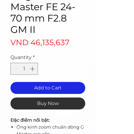
Master FE 24-
70 mm F2.8
GM II
Price
VND 46,135,637
Quantity
*
Add to Cart
Buy Now
Đặc điểm nổi bật:
Ống kính zoom chuẩn dòng G
Master cao cấp.