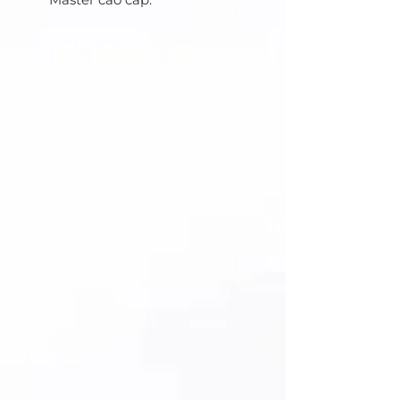
Bốn Mô-tơ tuyến tính XD (cực
động) nguyên bản có lực đẩy
cao đảm bảo hiệu suất AF
vượt trội.
5 thấu kính phi cầu gồm 2
thấu kính XA, 2 thấu kính ED
và 2 thấu kính Super ED cho
độ phân giải cao.
Hiệu ứng bokeh F2.8 sâu, mịn
trên toàn bộ phạm vi zoom
cùng khả năng chụp cận cảnh
xuất sắc.
Thiết kế chống bụi và chống
ẩm đảm bảo độ ổn định và
hiệu suất tối ưu trong mọi tình
huống.