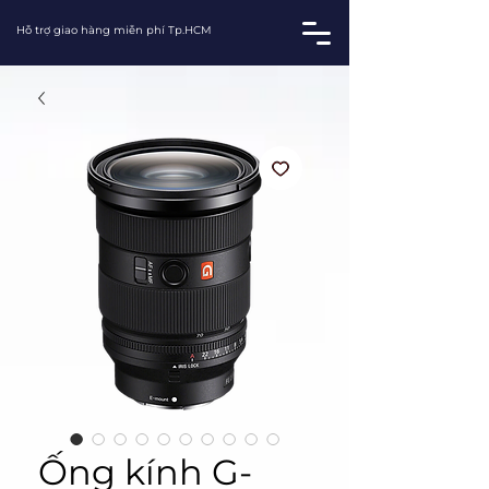
Hỗ trợ giao hàng miễn phí Tp.HCM
Ống kính G-