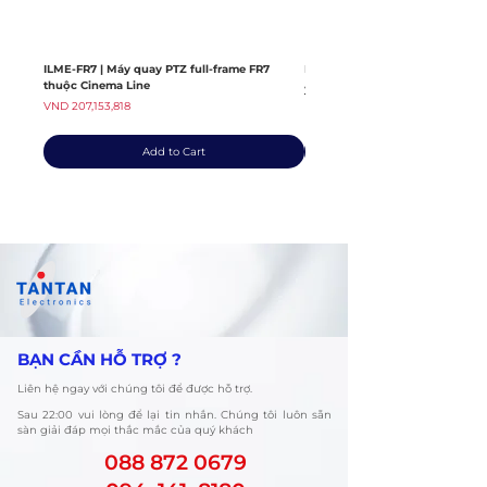
ILME-FR7 | Máy quay PTZ full-frame FR7
ILME-FX6V | Máy quay thuộc dò
thuộc Cinema Line
Regular Price
VND 139,408,363
Price
VND 207,153,818
Add to Cart
​BẠN CẦN HỖ TRỢ ?
Liên hệ ngay với chúng tôi để được hỗ trợ.
​Sau 22:00 vui lòng để lại tin nhắn. Chúng tôi luôn sẵn
sàn giải đáp mọi thắc mắc của quý khách
088 872 0679