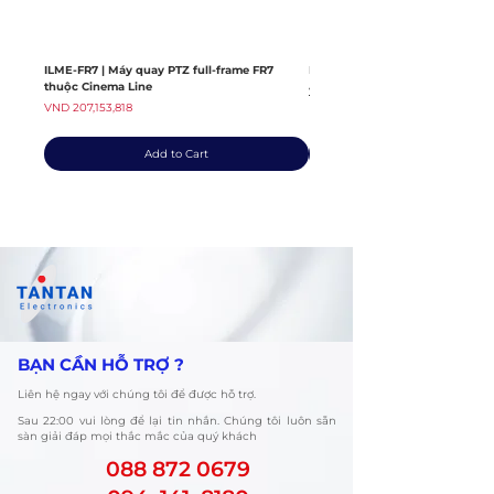
ILME-FR7 | Máy quay PTZ full-frame FR7
ILME-FX6V | Máy quay thuộc dò
thuộc Cinema Line
Regular Price
VND 139,408,363
Price
VND 207,153,818
Add to Cart
​BẠN CẦN HỖ TRỢ ?
Liên hệ ngay với chúng tôi để được hỗ trợ.
​Sau 22:00 vui lòng để lại tin nhắn. Chúng tôi luôn sẵn
sàn giải đáp mọi thắc mắc của quý khách
088 872 0679