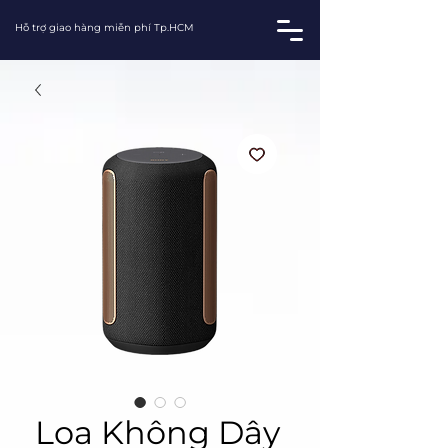
Hỗ trợ giao hàng miễn phí Tp.HCM
Loa Không Dây