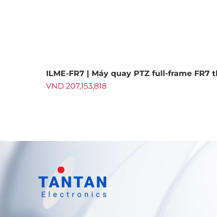
ILME-FR7 | Máy quay PTZ full-frame FR7 
Price
VND 207,153,818