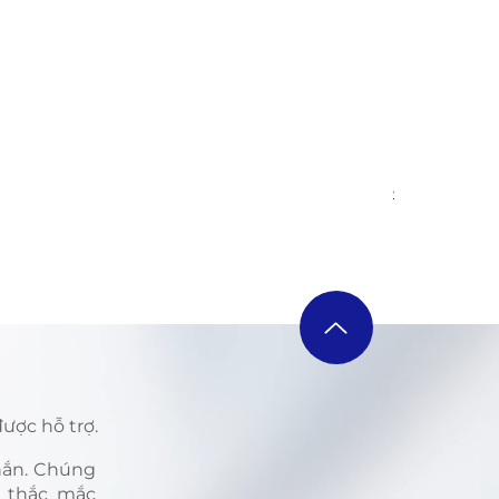
ILME-FX6V 
Regular Pri
VND 139,40
ược hỗ trợ.
nhắn. Chúng
i thắc mắc