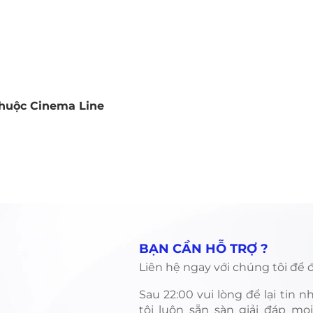
thuộc Cinema Line
Quick View
​BẠN CẦN HỖ TRỢ ?
Liên hệ ngay với chúng tôi để đ
​Sau 22:00 vui lòng để lại tin 
tôi luôn sẵn sàn giải đáp mọ