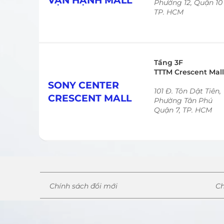
VẠN HẠNH MALL
Phường 12, Quận 10
TP. HCM
Tầng 3F
TTTM Crescent Mall
SONY CENTER
101 Đ. Tôn Dật Tiên,
CRESCENT MALL
Phường Tân Phú
Quận 7, TP. HCM
Chính sách đổi mới
Ch