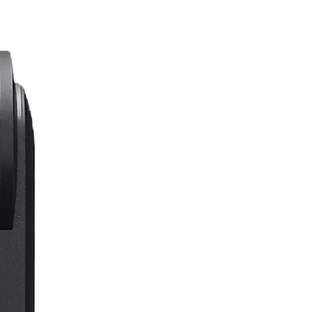
Thời lượng pin lâu: Lên đến 15 giờ
ghi âm chỉ với một lần sạc.
SỬ DỤNG:
Lý tưởng cho nhạc sĩ, nhà báo và
các chuyên gia cần một thiết bị
đáng tin cậy để ghi âm chất lượng
cao.
Phù hợp cho việc ghi âm chất
lượng cao trong một thiết bị nhỏ
gọn và di động.
PHÙ HỢP:
Nhạc sĩ, nhà báo, chuyên gia kinh
doanh và cá nhân cần ghi âm chất
lượng cao trong các bối cảnh khác
nhau.