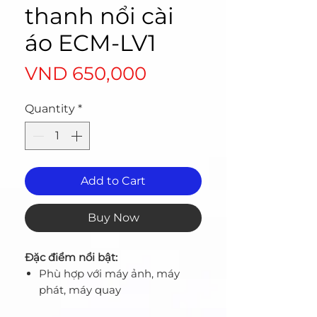
thanh nổi cài
áo ECM-LV1
Price
VND 650,000
Quantity
*
Add to Cart
Buy Now
Đặc điểm nổi bật:
Phù hợp với máy ảnh, máy
phát, máy quay
Sử dụng như mic nhỏ với