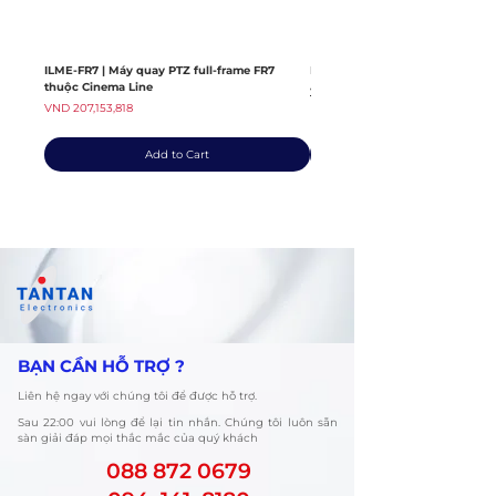
ILME-FR7 | Máy quay PTZ full-frame FR7
ILME-FX6V | Máy quay thuộc dò
thuộc Cinema Line
Regular Price
VND 139,408,363
Price
VND 207,153,818
Add to Cart
​BẠN CẦN HỖ TRỢ ?
Liên hệ ngay với chúng tôi để được hỗ trợ.
​Sau 22:00 vui lòng để lại tin nhắn. Chúng tôi luôn sẵn
sàn giải đáp mọi thắc mắc của quý khách
088 872 0679