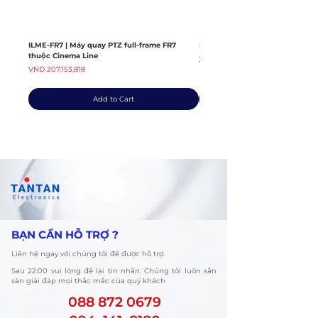
ILME-FR7 | Máy quay PTZ full-frame FR7
ILME-FX6V | Máy quay thuộc dò
thuộc Cinema Line
Regular Price
VND 139,408,363
Price
VND 207,153,818
Add to Cart
​BẠN CẦN HỖ TRỢ ?
Liên hệ ngay với chúng tôi để được hỗ trợ.
​Sau 22:00 vui lòng để lại tin nhắn. Chúng tôi luôn sẵn
sàn giải đáp mọi thắc mắc của quý khách
088 872 0679