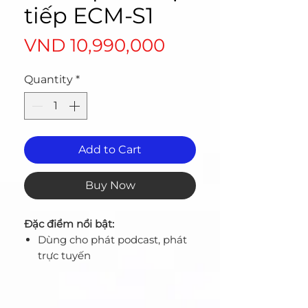
tiếp ECM-S1
Price
VND 10,990,000
Quantity
*
Add to Cart
Buy Now
Đặc điểm nổi bật:
Dùng cho phát podcast, phát
trực tuyến
Microphone có đế để bàn
Bộ thu kênh đôi có cổng MI
Ba chế độ ghi âm có thể lựa