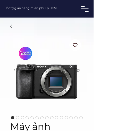
Hỗ trợ giao hàng miễn phí Tp.HCM
Máy ảnh