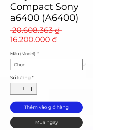
Compact Sony
a6400 (A6400)
Giá
 20.608.363 ₫ 
Giá
thông
16.200.000 ₫
bán
thường
Mẫu (Model):
*
rẻ
Số lượng
*
Thêm vào giỏ hàng
Mua ngay