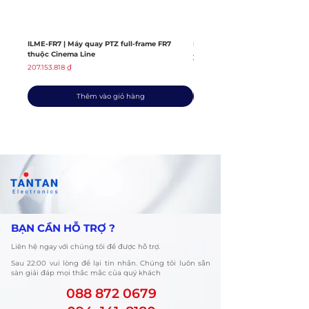
Có. Máy tương thích với toàn
bộ hệ sinh thái ống kính Sony
E-mount dành cho cảm biến
ILME-FR7 | Máy quay PTZ full-frame FR7
ILME-FX6V | Máy quay thuộc dò
APS-C và Full-frame (khi dùng
thuộc Cinema Line
Giá thông thường
139.408.363 ₫
ống kính Full-frame sẽ tự động
Giá
207.153.818 ₫
crop về APS-C).
Thêm vào giỏ hàng
​BẠN CẦN HỖ TRỢ ?
Liên hệ ngay với chúng tôi để được hỗ trợ.
​Sau 22:00 vui lòng để lại tin nhắn. Chúng tôi luôn sẵn
sàn giải đáp mọi thắc mắc của quý khách
088 872 0679