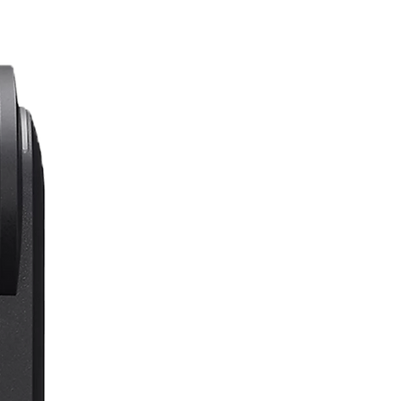
lượng cao trong một thiết bị nhỏ
gọn và di động.
PHÙ HỢP:
Chuyên gia kinh doanh, sinh viên,
nhà báo và cá nhân cần ghi lại các
bản ghi nhớ giọng nói, cuộc họp và
bài giảng với độ rõ nét cao.