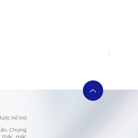
ILME-FX6V 
Giá thông 
139.408.363
ược hỗ trợ.
nhắn. Chúng
i thắc mắc