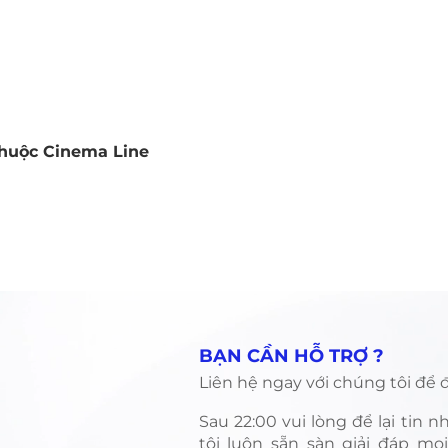
thuộc Cinema Line
Xem nhanh
​BẠN CẦN HỖ TRỢ ?
Liên hệ ngay với chúng tôi để đ
​Sau 22:00 vui lòng để lại tin 
tôi luôn sẵn sàn giải đáp mọ