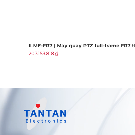
ILME-FR7 | Máy quay PTZ full-frame FR7 
Giá
207.153.818 ₫