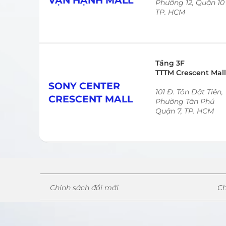
VẠN HẠNH MALL
Phường 12, Quận 10
TP. HCM
Tầng 3F
TTTM Crescent Mall
SONY CENTER
101 Đ. Tôn Dật Tiên,
CRESCENT MALL
Phường Tân Phú
Quận 7, TP. HCM
Chính sách đổi mới
Ch