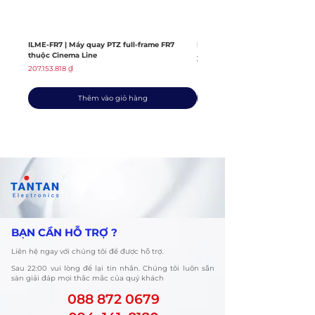
ILME-FR7 | Máy quay PTZ full-frame FR7
ILME-FX6V | Máy quay thuộc dò
thuộc Cinema Line
Giá thông thường
139.408.363 ₫
Giá
207.153.818 ₫
Thêm vào giỏ hàng
​BẠN CẦN HỖ TRỢ ?
Liên hệ ngay với chúng tôi để được hỗ trợ.
​Sau 22:00 vui lòng để lại tin nhắn. Chúng tôi luôn sẵn
sàn giải đáp mọi thắc mắc của quý khách
088 872 0679