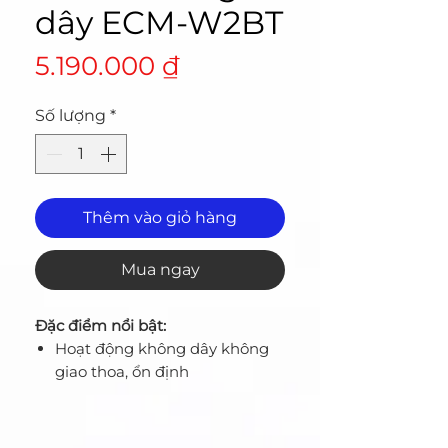
dây ECM-W2BT
Giá
5.190.000 ₫
Số lượng
*
Thêm vào giỏ hàng
Mua ngay
Đặc điểm nổi bật:
Hoạt động không dây không
giao thoa, ổn định
Bộ phát/mic cài với đầu vào
3.5mm
Bộ thu ngàm MI nhỏ gọn kèm