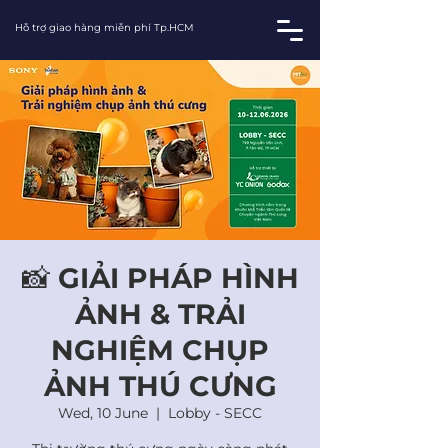
Hỗ trợ giao hàng miễn phí Tp.HCM
📸 GIẢI PHÁP HÌNH
ẢNH & TRẢI
NGHIỆM CHỤP
ẢNH THÚ CƯNG
Wed, 10 June
  |  
Lobby - SECC