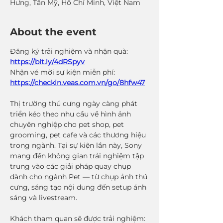
Hưng, Tân Mỹ, Hồ Chí Minh, Việt Nam
About the event
Đăng ký trải nghiệm và nhận quà: 
https://bit.ly/4dRSpyv
Nhận vé mời sự kiện miễn phí: 
https://checkin.veas.com.vn/go/8hfw47
Thị trường thú cưng ngày càng phát 
triển kéo theo nhu cầu về hình ảnh 
chuyên nghiệp cho pet shop, pet 
grooming, pet cafe và các thương hiệu 
trong ngành. Tại sự kiện lần này, Sony 
mang đến không gian trải nghiệm tập 
trung vào các giải pháp quay chụp 
dành cho ngành Pet — từ chụp ảnh thú 
cưng, sáng tạo nội dung đến setup ánh 
sáng và livestream.
Khách tham quan sẽ được trải nghiệm: 