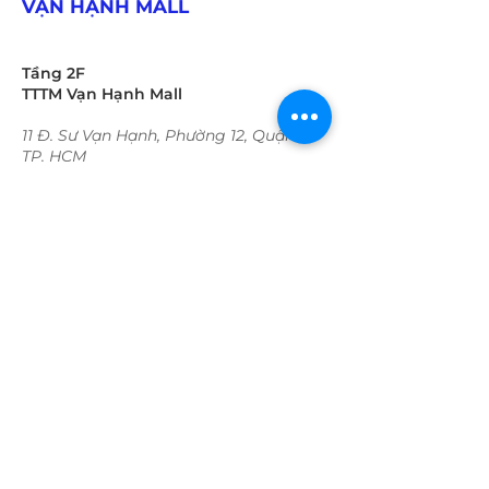
VẠN HẠNH MALL
Tầng 2F
TTTM Vạn Hạnh Mall
11 Đ. Sư Vạn Hạnh, Phường 12, Quận 10
TP. HCM
Thời gian hoạt động:
Trong tuần:
09:30 - 22:00​​​
​Cuối tuần
09:30 - 22:00​​​