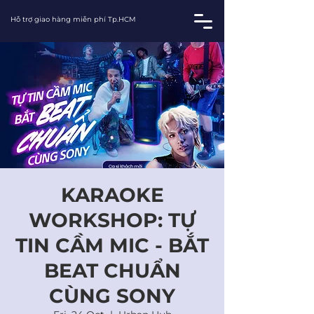
Hỗ trợ giao hàng miễn phí Tp.HCM
KARAOKE
WORKSHOP: TỰ
TIN CẦM MIC - BẮT
BEAT CHUẨN
CÙNG SONY