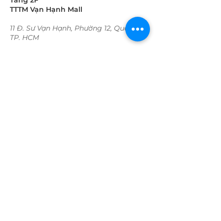
Tầng 2F
TTTM Vạn Hạnh Mall
11 Đ. Sư Vạn Hạnh, Phường 12, Quận 10
TP. HCM
Thời gian hoạt động:
Trong tuần:
09:30 - 22:00​​​
​Cuối tuần
09:30 - 22:00​​​