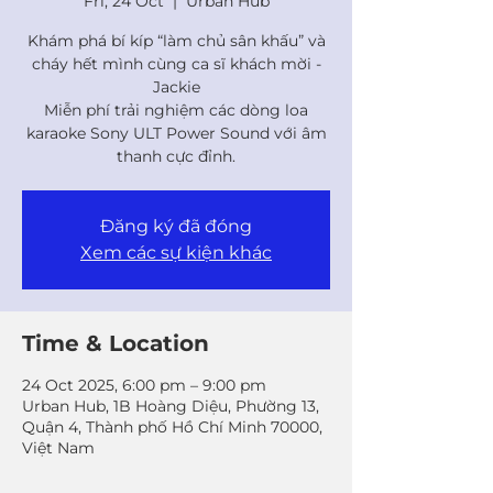
Fri, 24 Oct
  |  
Urban Hub
Khám phá bí kíp “làm chủ sân khấu” và
cháy hết mình cùng ca sĩ khách mời -
Jackie
Miễn phí trải nghiệm các dòng loa
karaoke Sony ULT Power Sound với âm
thanh cực đỉnh.
Đăng ký đã đóng
Xem các sự kiện khác
Time & Location
24 Oct 2025, 6:00 pm – 9:00 pm
Urban Hub, 1B Hoàng Diệu, Phường 13,
Quận 4, Thành phố Hồ Chí Minh 70000,
Việt Nam