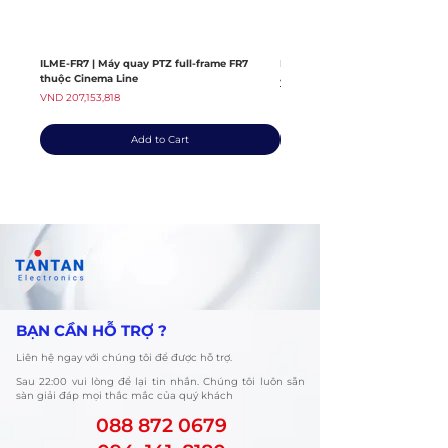
ILME-FR7 | Máy quay PTZ full-frame FR7
ILME-FX6V | Máy quay thuộc dò
thuộc Cinema Line
Regular Price
VND 139,408,363
Price
VND 207,153,818
Add to Cart
​BẠN CẦN HỖ TRỢ ?
Liên hệ ngay với chúng tôi để được hỗ trợ.
​Sau 22:00 vui lòng để lại tin nhắn. Chúng tôi luôn sẵn
sàn giải đáp mọi thắc mắc của quý khách
088 872 0679