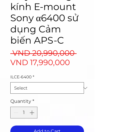
kính E-mount
Sony α6400 sử
dụng Cảm
biến APS-C
Regular
 VND 20,990,000 
Sale
Price
VND 17,990,000
Price
ILCE-6400
*
Quantity
*
Add to Cart