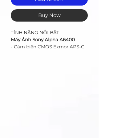
Buy Now
TÍNH NĂNG NỔI BẬT
Máy Ảnh Sony Alpha A6400
- Cảm biến CMOS Exmor APS-C
24.2MP
- Bộ xử lý hình ảnh BIONZ X
- EVF OLED XGA Tru-Finder
2.36m-Dot
- Màn hình lật 180° 3.0" 921.6k-
Dot
- Quay S&Q Motion ở chế độ Full
HD từ 1-120 fps
- Hệ thống AF nhận diện pha và
tương phản 425 điểm
- Real-Time Eye AF; Real-Time
Tracking