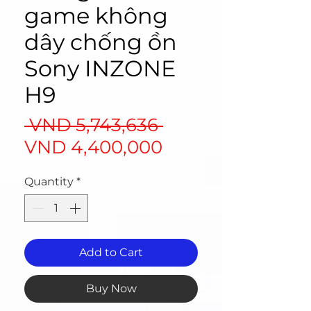
game không
dây chống ồn
Sony INZONE
H9
Regular
 VND 5,743,636 
Sale
Price
VND 4,400,000
Price
Quantity
*
Add to Cart
Buy Now