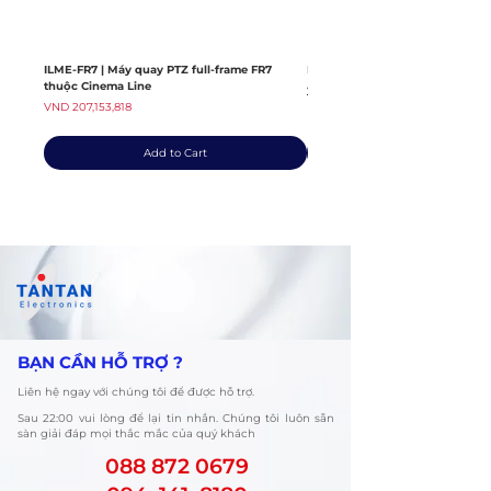
ILME-FR7 | Máy quay PTZ full-frame FR7
ILME-FX6V | Máy quay thuộc dò
thuộc Cinema Line
Regular Price
VND 139,408,363
Price
VND 207,153,818
Add to Cart
​BẠN CẦN HỖ TRỢ ?
Liên hệ ngay với chúng tôi để được hỗ trợ.
​Sau 22:00 vui lòng để lại tin nhắn. Chúng tôi luôn sẵn
sàn giải đáp mọi thắc mắc của quý khách
088 872 0679