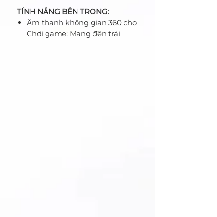
TÍNH NĂNG BÊN TRONG:
Âm thanh không gian 360 cho
Chơi game: Mang đến trải
nghiệm âm thanh sống động,
tăng cường định vị khi chơi
game.
Âm thanh độ phân giải cao:
Đảm bảo âm thanh chi tiết và
chính xác để nâng cao hiệu
suất chơi game.
Micrô kép với Công nghệ giảm
tiếng ồn AI: Cung cấp giao tiếp
rõ ràng bằng cách giảm tiếng
ồn nền.
Kết nối có dây độ trễ thấp:
Đảm bảo trải nghiệm chơi
game mượt mà và không bị
giật.
DSEE (Cơ chế tăng cường âm