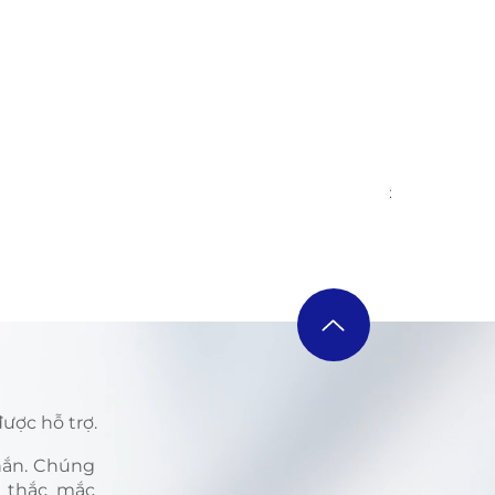
ILME-FX6V 
Regular Pri
VND 139,40
ược hỗ trợ.
nhắn. Chúng
i thắc mắc