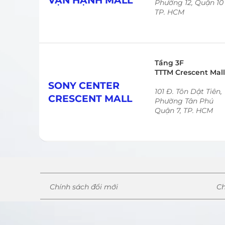
VẠN HẠNH MALL
Phường 12, Quận 10
TP. HCM
Tầng 3F
TTTM Crescent Mall
SONY CENTER
101 Đ. Tôn Dật Tiên,
CRESCENT MALL
Phường Tân Phú
Quận 7, TP. HCM
Chính sách đổi mới
Ch