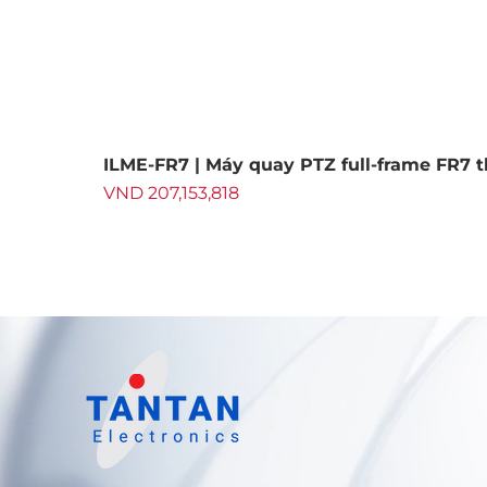
ILME-FR7 | Máy quay PTZ full-frame FR7 
Price
VND 207,153,818