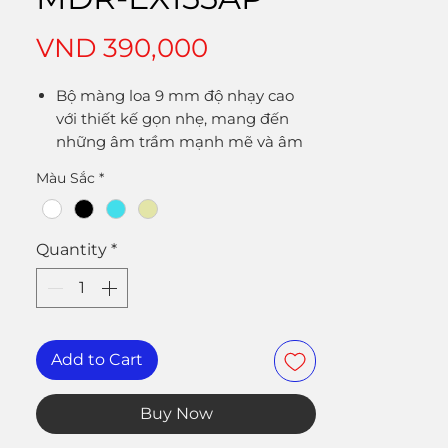
Price
VND 390,000
Bộ màng loa 9 mm độ nhạy cao
với thiết kế gọn nhẹ, mang đến
những âm trầm mạnh mẽ và âm
bổng du dương.
Màu Sắc
*
Mic và điều khiển trên dây để thực
hiện các cuộc gọi rảnh tay
Thiết kế dây cáp dạng răng cưa để
Quantity
*
chống gãy và rối, giữ tai nghe
không bị thắt nút.
Với 4 kích cỡ miếng đệm tai (SS, S,
M và L), thoải mái lựa chọn kích cỡ
phù hợp nhất với nhu cầu
Add to Cart
Buy Now