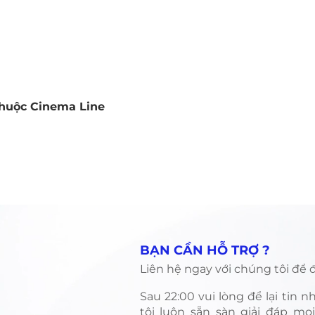
thuộc Cinema Line
Quick View
​BẠN CẦN HỖ TRỢ ?
Liên hệ ngay với chúng tôi để đ
​Sau 22:00 vui lòng để lại tin 
tôi luôn sẵn sàn giải đáp mọ