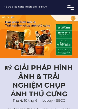
Hỗ trợ giao hàng miễn phí Tp.HCM
📸 GIẢI PHÁP HÌNH
ẢNH & TRẢI
NGHIỆM CHỤP
ẢNH THÚ CƯNG
Thứ 4, 10 thg 6
  |  
Lobby - SECC