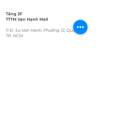
Tầng 2F
TTTM Vạn Hạnh Mall
11 Đ. Sư Vạn Hạnh, Phường 12, Quận 10
TP. HCM
Thời gian hoạt động:
Trong tuần:
09:30 - 22:00​​​
​Cuối tuần
09:30 - 22:00​​​