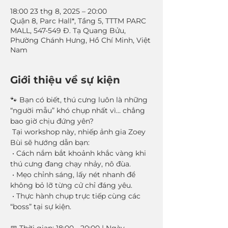
18:00 23 thg 8, 2025 – 20:00
Quận 8, Parc Hall*, Tầng 5, TTTM PARC
MALL, 547-549 Đ. Tạ Quang Bửu,
Phường Chánh Hưng, Hồ Chí Minh, Việt
Nam
Giới thiệu về sự kiện
🐾 Bạn có biết, thú cưng luôn là những 
“người mẫu” khó chụp nhất vì… chẳng 
bao giờ chịu đứng yên?
 Tại workshop này, nhiếp ảnh gia Zoey 
Bùi sẽ hướng dẫn bạn:
 • Cách nắm bắt khoảnh khắc vàng khi 
thú cưng đang chạy nhảy, nô đùa.
 • Mẹo chỉnh sáng, lấy nét nhanh để 
không bỏ lỡ từng cử chỉ đáng yêu.
 • Thực hành chụp trực tiếp cùng các 
“boss” tại sự kiện.