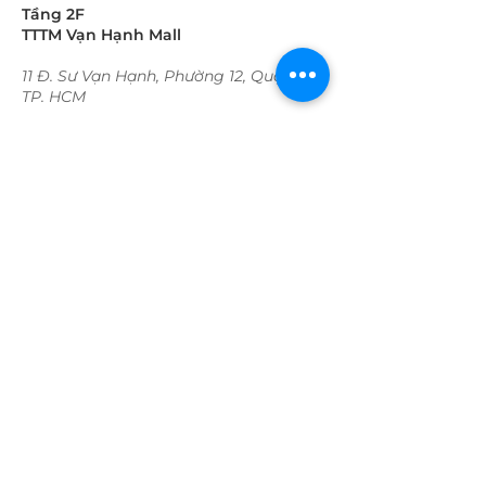
Tầng 2F
TTTM Vạn Hạnh Mall
11 Đ. Sư Vạn Hạnh, Phường 12, Quận 10
TP. HCM
Thời gian hoạt động:
Trong tuần:
09:30 - 22:00​​​
​Cuối tuần
09:30 - 22:00​​​