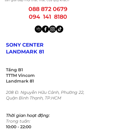
sàn giải đáp mọi thắc mắc của quý khách
088 872 0679
094 141 8180
SONY CENTER
LANDMARK 81
Tầng B1
TTTM Vincom
Landmark 81
208 Đ. Nguyễn Hữu Cảnh, Phường 22,
Quận Bình Thạnh, TP.HCM
Thời gian hoạt động:
Trong tuần:
10:00 - 22:00​​​