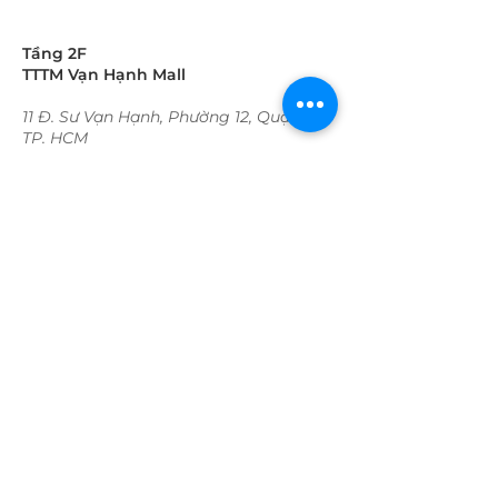
Tầng 2F
TTTM Vạn Hạnh Mall
11 Đ. Sư Vạn Hạnh, Phường 12, Quận 10
TP. HCM
Thời gian hoạt động:
Trong tuần:
09:30 - 22:00​​​
​Cuối tuần
09:30 - 22:00​​​