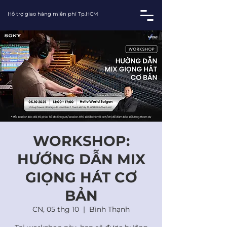
Hỗ trợ giao hàng miễn phí Tp.HCM
WORKSHOP:
HƯỚNG DẪN MIX
GIỌNG HÁT CƠ
BẢN
CN, 05 thg 10
  |  
Bình Thạnh