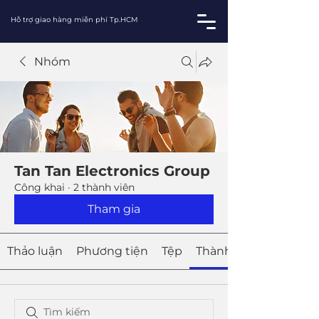
Hỗ trợ giao hàng miễn phí Tp.HCM
Nhóm
Tan Tan Electronics Group
Công khai
·
2 thành viên
Tham gia
Thảo luận
Phương tiện
Tệp
Thành viên