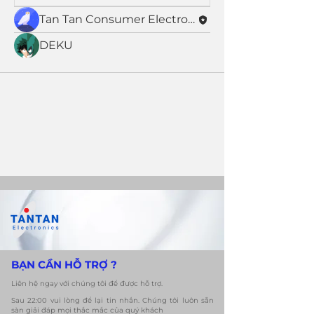
Tan Tan Consumer Electronics
DEKU
​BẠN CẦN HỖ TRỢ ?
Liên hệ ngay với chúng tôi để được hỗ trợ.
​Sau 22:00 vui lòng để lại tin nhắn. Chúng tôi luôn sẵn
sàn giải đáp mọi thắc mắc của quý khách