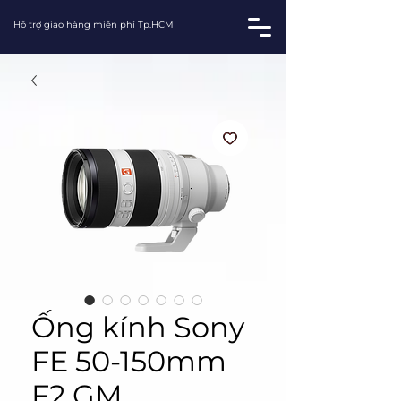
Hỗ trợ giao hàng miễn phí Tp.HCM
Ống kính Sony
FE 50-150mm
F2 GM