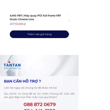
ILME-FR7 | Máy quay PTZ full-frame FR7
ILME-FX6V | Máy quay thuộc dò
thuộc Cinema Line
Giá thông thường
139.408.363 ₫
Giá
207.153.818 ₫
Thêm vào giỏ hàng
​BẠN CẦN HỖ TRỢ ?
Liên hệ ngay với chúng tôi để được hỗ trợ.
​Sau 22:00 vui lòng để lại tin nhắn. Chúng tôi luôn sẵn
sàn giải đáp mọi thắc mắc của quý khách
088 872 0679