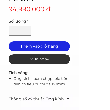
Giá
94.990.000 ₫
Số lượng
*
Thêm vào giỏ hàng
Mua ngay
Tính năng
:
Ống kính zoom chụp tele tiên
tiến có tiêu cự tối đa 150mm
và khẩu độ F2
Độ phân giải sánh ngang các
Thông số kỹ thuật Ống kính
ống kính prime
Độ rõ nét và tương phản nổi