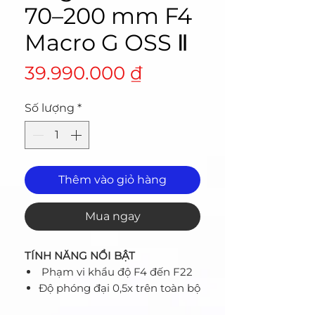
70–200 mm F4
Macro G OSS Ⅱ
Giá
39.990.000 ₫
Số lượng
*
Thêm vào giỏ hàng
Mua ngay
TÍNH NĂNG NỔI BẬT
Phạm vi khẩu độ F4 đến F22
Độ phóng đại 0,5x trên toàn bộ
mức thu phóng