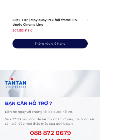
ILME-FR7 | Máy quay PTZ full-frame FR7
ILME-FX6V | Máy quay thuộc dò
thuộc Cinema Line
Giá thông thường
139.408.363 ₫
Giá
207.153.818 ₫
Thêm vào giỏ hàng
​BẠN CẦN HỖ TRỢ ?
Liên hệ ngay với chúng tôi để được hỗ trợ.
​Sau 22:00 vui lòng để lại tin nhắn. Chúng tôi luôn sẵn
sàn giải đáp mọi thắc mắc của quý khách
088 872 0679