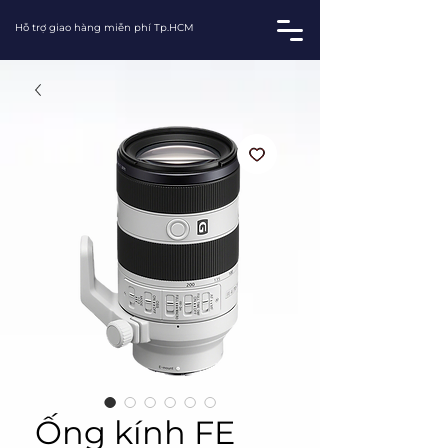
Hỗ trợ giao hàng miễn phí Tp.HCM
Ống kính FE