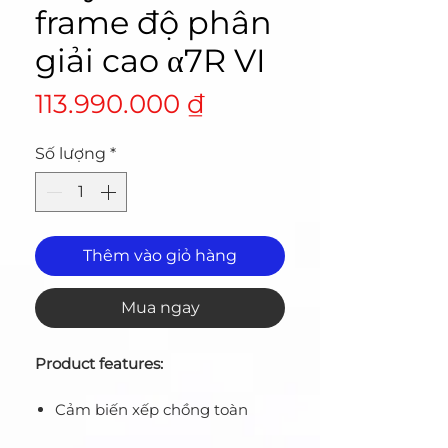
frame độ phân
giải cao α7R VI
Giá
113.990.000 ₫
Số lượng
*
Thêm vào giỏ hàng
Mua ngay
Product features:
Cảm biến xếp chồng toàn
phần 66.8 MP Exmor RS