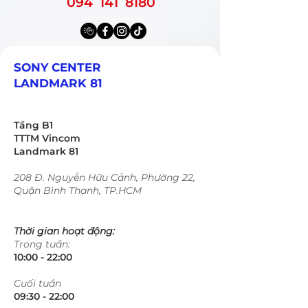
Đo sáng
094 141 8180
1200 vùng
Bù sáng
±5 EV
Màn trập
Cơ / điện tử
SONY CENTER
LANDMARK 81
Tốc độ
1/8000 – 30s +
Bulb
Tầng B1
TTTM Vincom
Flash
1/250s FF
Landmark 81
sync
208 Đ. Nguyễn Hữu Cảnh, Phường 22,
Chụp liên
30fps điện tử /
Quận Bình Thạnh, TP.HCM
tiếp
10fps cơ
Thời gian hoạt động:
Pixel
Có (4 hoặc 16
Trong tuần:
Shift
ảnh)
10:00 - 22:00​​​
CHỐNG RUNG
​Cuối tuần
09:30 - 22:00​​​
Hạng
Thông số