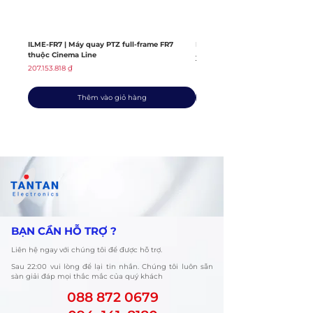
Điểm
759 điểm
AF
ILME-FR7 | Máy quay PTZ full-frame FR7
ILME-FX6V | Máy quay thuộc dò
thuộc Cinema Line
Giá thông thường
139.408.363 ₫
Giá
207.153.818 ₫
AF
EV -6 đến 20
nhạy
Thêm vào giỏ hàng
sáng
Nhận
Người, động vật,
diện
chim, côn trùng, xe,
tàu, máy bay
AF
Có LED
Assist
​BẠN CẦN HỖ TRỢ ?
PHƠI SÁNG & CHỤP
Liên hệ ngay với chúng tôi để được hỗ trợ.
Hạng
Thông số
​Sau 22:00 vui lòng để lại tin nhắn. Chúng tôi luôn sẵn
sàn giải đáp mọi thắc mắc của quý khách
mục
088 872 0679