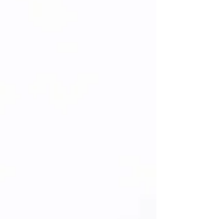
lượng
RAW+JPEG,
RAW+HEIF
14-bit
Có
RAW
ISO
100–32000 (mở
ảnh
rộng 50–102400)
QUAY PHIM
Hạng
Thông số
mục
Codec
XAVC S / HS / S-I
8K
8K30p, 4:2:2 10bit
4K
4K120p
Full HD
1080p120